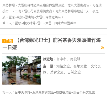
單
東勢林場、大雪山森林遊樂區適合做定點旅遊，尤以大雪山為佳，可在此
管
投宿一、二晚。雪山花園農場供食宿，可與東勢林場串連成二天一夜之
理
旅。豐原→東勢→雪山坑→大雪山森林遊樂區。
第１天：豐原→東勢林場→雪山→大雪山國家森林遊樂區
會
員
【台灣觀光巴士】鹿谷茶香與溪頭攬竹海
1日遊
帳
»
一日遊
戶
旅遊地：
台中市, 南投縣
主 題：
知性之旅, 在地文化, 文化之
客
旅, 美食之旅, 自然之旅
服
聯
絡
單
第一天：台中火車站→溪頭森林遊樂區→鳳凰谷鳥園→鹿谷茶葉文化館
Line