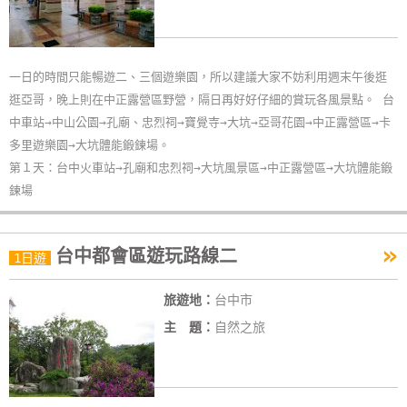
玩
樂
地
一日的時間只能暢遊二、三個遊樂園，所以建議大家不妨利用週末午後逛
圖
逛亞哥，晚上則在中正露營區野營，隔日再好好仔細的賞玩各風景點。 台
中車站→中山公園→孔廟、忠烈祠→寶覺寺→大坑→亞哥花園→中正露營區→卡
顧
多里遊樂園→大坑體能鍛鍊場。
客
第１天：台中火車站→孔廟和忠烈祠→大坑風景區→中正露營區→大坑體能鍛
服
鍊場
務
»
台中都會區遊玩路線二
顧
1日遊
客
滿
旅遊地：
台中市
意
主 題：
自然之旅
度
訂