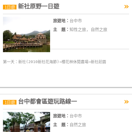
»
新社原野一日遊
特
1日遊
色
旅遊地：
台中市
民
宿
主 題：
知性之旅, 自然之旅
全
球
第一天：新社(2010新社花海節)→櫻花林休閒農場→新社莊園
租
車
網
紅
»
台中都會區遊玩路線一
1日遊
帶
你
旅遊地：
台中市
玩
主 題：
自然之旅