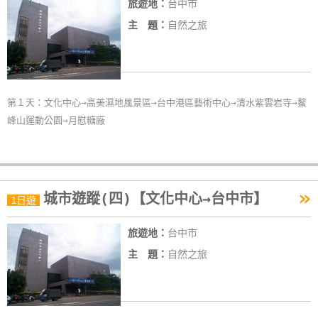
旅遊地：
台中市
主 題：
自然之旅
第１天：文化中心→高美濕地風景區→台中港區藝術中心→清水紫雲岩寺→鰲
峰山運動公園→月慰糖廠
»
城市遊蹤(四)【文化中心→台中市】
1日遊
旅遊地：
台中市
主 題：
自然之旅