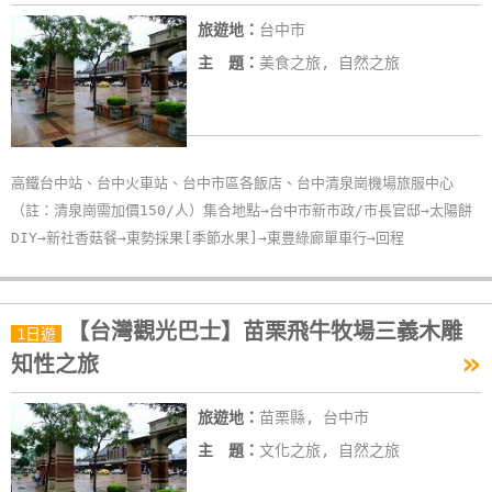
卡
旅遊地：
台中市
訂
主 題：
美食之旅, 自然之旅
房
請
款
高鐵台中站、台中火車站、台中市區各飯店、台中清泉崗機場旅服中心
收
（註：清泉崗需加價150/人）集合地點→台中市新市政/市長官邸→太陽餅
據
DIY→新社香菇餐→東勢採果[季節水果]→東豊綠廊單車行→回程
合
作
【台灣觀光巴士】苗栗飛牛牧場三義木雕
提
1日遊
»
案
知性之旅
旅遊地：
苗栗縣, 台中市
飯
主 題：
文化之旅, 自然之旅
店
合