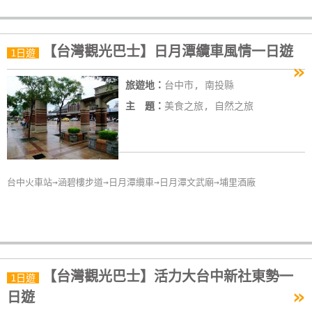
線
上
客
【台灣觀光巴士】日月潭纜車風情一日遊
1日遊
服
»
旅遊地：
台中市, 南投縣
主 題：
美食之旅, 自然之旅
紅
利
查
詢
台中火車站→涵碧樓步道→日月潭纜車→日月潭文武廟→埔里酒廠
訂
房
Q&A
【台灣觀光巴士】活力大台中新社東勢一
1日遊
»
國
日遊
旅