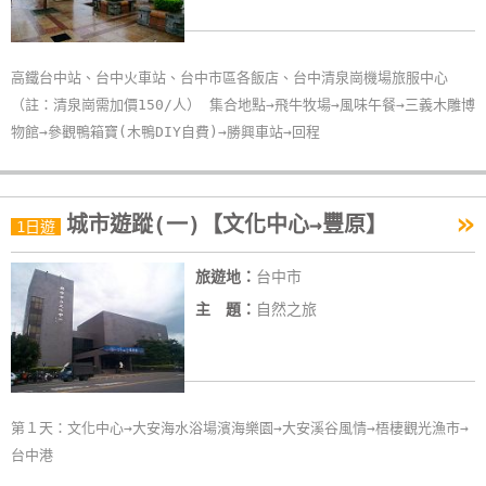
作
高鐵台中站、台中火車站、台中市區各飯店、台中清泉崗機場旅服中心
廠
（註：清泉崗需加價150/人） 集合地點→飛牛牧場→風味午餐→三義木雕博
商
物館→參觀鴨箱寶(木鴨DIY自費)→勝興車站→回程
合
作
»
城市遊蹤(一)【文化中心→豐原】
1日遊
旅
伴
旅遊地：
台中市
計
主 題：
自然之旅
劃
商
品
第１天：文化中心→大安海水浴場濱海樂園→大安溪谷風情→梧棲觀光漁市→
宣
台中港
傳