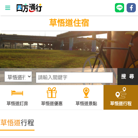
草悟道住宿
四
方
通
行
訂
房
搜 尋
台
灣
訂
草悟道訂房
草悟道優惠
草悟道景點
草悟道行程
房
草悟道
行程
直接跟飯店訂房
HOT